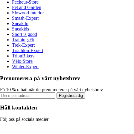
Pecheur-Store
Pet and Garden
Slowood Interior
Smash-Expert
Sneak'In
Sneakids
Sport is good
Training-Fit
Trek-Expert
Triathlon-Expert
TripnBikers
Vélo-Store
Winter-Expert
Prenumerera på vårt nyhetsbrev
Få 10 % rabatt när du prenumererar på vårt nyhetsbrev
Registrera dig
Håll kontakten
Följ oss på sociala medier