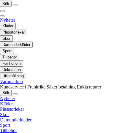
Sök
Nyheter
Kläder
Plusstorlekar
Skor
Damunderkläder
Sport
Tillbehör
För honom
Dekoration
Utförsäljning
Varumärken
Kundservice i Frankrike
Säker betalning
Enkla returer
Sök
Nyheter
Kläder
Plusstorlekar
Skor
Damunderkläder
Sport
Tillbehör