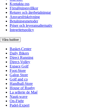
Kontakta oss
Försäljningsvillkor
Returer och återbetalningar
Ansvarsfriskrivning
Betalningsmetoder
Priser och leveransalternativ
Integritetspolicy
Våra butiker
Basket-Center
Daily Bikers
Direct Running
Direct-Volley
Espace Golf
Foot-Store
Galop Store
Golf and co
Handball-Store
House of Rugby
La sellerie de Maé
Nauti-wave
On-Fight
Padel-Expert