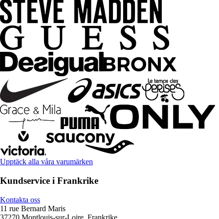
Upptäck alla våra varumärken
Kundservice i Frankrike
Kontakta oss
11 rue Bernard Maris
37270 Montlouis-sur-Loire, Frankrike