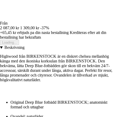
Från
2 087,00 kr
1 309,00 kr
-37%
+65,45 kr
erbjuds pa din nasta bestallning
Krediteras efter att din
bestallning har bekraftats
Loading...
Beskrivning
Highwood från BIRKENSTOCK är en diskret chelsea mellanhög
känga med den ikoniska korksulan från BIRKENSTOCK. Den
bekväma, lätta Deep Blue-fotbädden gör skon till en bekväm 24/7-
accessoar, särskilt durant under långa, aktiva dagar. Perfekt för resor,
långa promenader och cityresor. Ovandelen är tillverkad av mjukt,
högkvalitativt naturläder.
Original Deep Blue fotbädd BIRKENSTOCK; anatomiskt
formad och uttagbar
Ovandel: naturläder