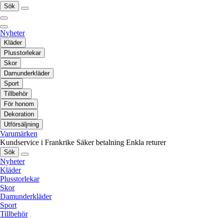
Sök
Nyheter
Kläder
Plusstorlekar
Skor
Damunderkläder
Sport
Tillbehör
För honom
Dekoration
Utförsäljning
Varumärken
Kundservice i Frankrike
Säker betalning
Enkla returer
Sök
Nyheter
Kläder
Plusstorlekar
Skor
Damunderkläder
Sport
Tillbehör