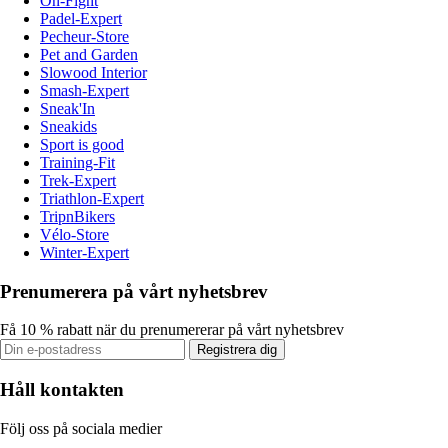
On-Fight
Padel-Expert
Pecheur-Store
Pet and Garden
Slowood Interior
Smash-Expert
Sneak'In
Sneakids
Sport is good
Training-Fit
Trek-Expert
Triathlon-Expert
TripnBikers
Vélo-Store
Winter-Expert
Prenumerera på vårt nyhetsbrev
Få 10 % rabatt när du prenumererar på vårt nyhetsbrev
Registrera dig
Håll kontakten
Följ oss på sociala medier