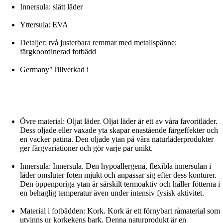
Innersula: slätt läder
Yttersula: EVA
Detaljer: två justerbara remmar med metallspänne;
färgkoordinerad fotbädd
Germany"Tillverkad i
Övre material: Oljat läder. Oljat läder är ett av våra favoritläder.
Dess oljade eller vaxade yta skapar enastående färgeffekter och
en vacker patina. Den oljade ytan på våra naturläderprodukter
ger färgvariationer och gör varje par unikt.
Innersula: Innersula. Den hypoallergena, flexibla innersulan i
läder omsluter foten mjukt och anpassar sig efter dess konturer.
Den öppenporiga ytan är särskilt termoaktiv och håller fötterna i
en behaglig temperatur även under intensiv fysisk aktivitet.
Material i fotbädden: Kork. Kork är ett förnybart råmaterial som
utvinns ur korkekens bark. Denna naturprodukt är en