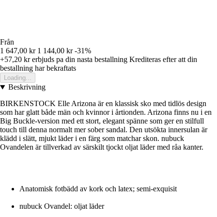
Från
1 647,00 kr
1 144,00 kr
-31%
+57,20 kr
erbjuds pa din nasta bestallning
Krediteras efter att din
bestallning har bekraftats
Loading...
Beskrivning
BIRKENSTOCK Elle Arizona är en klassisk sko med tidlös design
som har glatt både män och kvinnor i årtionden. Arizona finns nu i en
Big Buckle-version med ett stort, elegant spänne som ger en stilfull
touch till denna normalt mer sober sandal. Den utsökta innersulan är
klädd i slätt, mjukt läder i en färg som matchar skon. nubuck
Ovandelen är tillverkad av särskilt tjockt oljat läder med råa kanter.
Anatomisk fotbädd av kork och latex; semi-exquisit
nubuck Ovandel: oljat läder