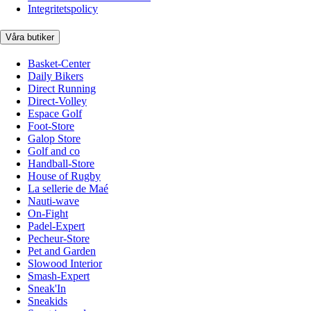
Integritetspolicy
Våra butiker
Basket-Center
Daily Bikers
Direct Running
Direct-Volley
Espace Golf
Foot-Store
Galop Store
Golf and co
Handball-Store
House of Rugby
La sellerie de Maé
Nauti-wave
On-Fight
Padel-Expert
Pecheur-Store
Pet and Garden
Slowood Interior
Smash-Expert
Sneak'In
Sneakids