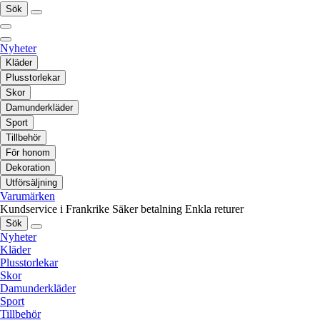
Sök
Nyheter
Kläder
Plusstorlekar
Skor
Damunderkläder
Sport
Tillbehör
För honom
Dekoration
Utförsäljning
Varumärken
Kundservice i Frankrike
Säker betalning
Enkla returer
Sök
Nyheter
Kläder
Plusstorlekar
Skor
Damunderkläder
Sport
Tillbehör