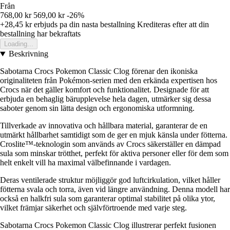
Från
768,00 kr
569,00 kr
-26%
+28,45 kr
erbjuds pa din nasta bestallning
Krediteras efter att din
bestallning har bekraftats
Loading...
Beskrivning
Sabotarna Crocs Pokemon Classic Clog förenar den ikoniska
originaliteten från Pokémon-serien med den erkända expertisen hos
Crocs när det gäller komfort och funktionalitet. Designade för att
erbjuda en behaglig bärupplevelse hela dagen, utmärker sig dessa
saboter genom sin lätta design och ergonomiska utformning.
Tillverkade av innovativa och hållbara material, garanterar de en
utmärkt hållbarhet samtidigt som de ger en mjuk känsla under fötterna.
Croslite™-teknologin som används av Crocs säkerställer en dämpad
sula som minskar trötthet, perfekt för aktiva personer eller för dem som
helt enkelt vill ha maximal välbefinnande i vardagen.
Deras ventilerade struktur möjliggör god luftcirkulation, vilket håller
fötterna svala och torra, även vid längre användning. Denna modell har
också en halkfri sula som garanterar optimal stabilitet på olika ytor,
vilket främjar säkerhet och självförtroende med varje steg.
Sabotarna Crocs Pokemon Classic Clog illustrerar perfekt fusionen