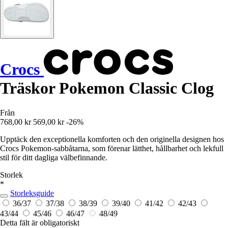
Crocs
Träskor Pokemon Classic Clog
Från
768,00 kr
569,00 kr
-26%
Upptäck den exceptionella komforten och den originella designen hos
Crocs Pokemon-sabbåtarna, som förenar lätthet, hållbarhet och lekfull
stil för ditt dagliga välbefinnande.
Storlek
*
Storleksguide
36/37
37/38
38/39
39/40
41/42
42/43
43/44
45/46
46/47
48/49
Detta fält är obligatoriskt