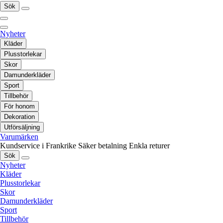
Sök
Nyheter
Kläder
Plusstorlekar
Skor
Damunderkläder
Sport
Tillbehör
För honom
Dekoration
Utförsäljning
Varumärken
Kundservice i Frankrike
Säker betalning
Enkla returer
Sök
Nyheter
Kläder
Plusstorlekar
Skor
Damunderkläder
Sport
Tillbehör