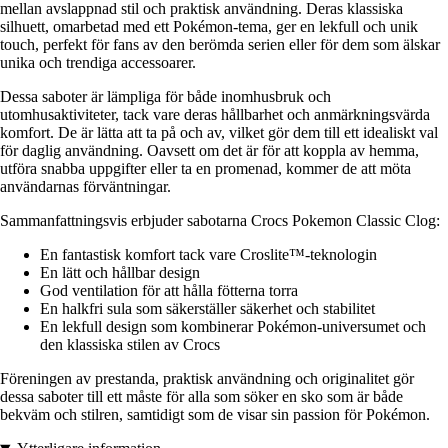
mellan avslappnad stil och praktisk användning. Deras klassiska
silhuett, omarbetad med ett Pokémon-tema, ger en lekfull och unik
touch, perfekt för fans av den berömda serien eller för dem som älskar
unika och trendiga accessoarer.
Dessa saboter är lämpliga för både inomhusbruk och
utomhusaktiviteter, tack vare deras hållbarhet och anmärkningsvärda
komfort. De är lätta att ta på och av, vilket gör dem till ett idealiskt val
för daglig användning. Oavsett om det är för att koppla av hemma,
utföra snabba uppgifter eller ta en promenad, kommer de att möta
användarnas förväntningar.
Sammanfattningsvis erbjuder sabotarna Crocs Pokemon Classic Clog:
En fantastisk komfort tack vare Croslite™-teknologin
En lätt och hållbar design
God ventilation för att hålla fötterna torra
En halkfri sula som säkerställer säkerhet och stabilitet
En lekfull design som kombinerar Pokémon-universumet och
den klassiska stilen av Crocs
Föreningen av prestanda, praktisk användning och originalitet gör
dessa saboter till ett måste för alla som söker en sko som är både
bekväm och stilren, samtidigt som de visar sin passion för Pokémon.