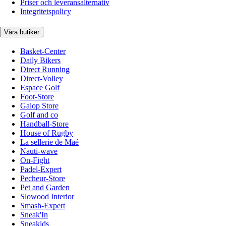
Priser och leveransalternativ
Integritetspolicy
Våra butiker
Basket-Center
Daily Bikers
Direct Running
Direct-Volley
Espace Golf
Foot-Store
Galop Store
Golf and co
Handball-Store
House of Rugby
La sellerie de Maé
Nauti-wave
On-Fight
Padel-Expert
Pecheur-Store
Pet and Garden
Slowood Interior
Smash-Expert
Sneak'In
Sneakids