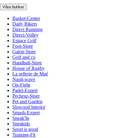
Våra butiker
Basket-Center
Daily Bikers
Direct Running
Direct-Volley
Espace Golf
Foot-Store
Galop Store
Golf and co
Handball-Store
House of Rugby
La sellerie de Maé
Nauti-wave
On-Fight
Padel-Expert
Pecheur-Store
Pet and Garden
Slowood Interior
Smash-Expert
Sneak'In
Sneakids
Sport is good
Training-Fit