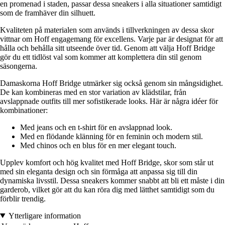
en promenad i staden, passar dessa sneakers i alla situationer samtidigt
som de framhäver din silhuett.
Kvaliteten på materialen som används i tillverkningen av dessa skor
vittnar om Hoff engagemang för excellens. Varje par är designat för att
hålla och behålla sitt utseende över tid. Genom att välja Hoff Bridge
gör du ett tidlöst val som kommer att komplettera din stil genom
säsongerna.
Damaskorna Hoff Bridge utmärker sig också genom sin mångsidighet.
De kan kombineras med en stor variation av klädstilar, från
avslappnade outfits till mer sofistikerade looks. Här är några idéer för
kombinationer:
Med jeans och en t-shirt för en avslappnad look.
Med en flödande klänning för en feminin och modern stil.
Med chinos och en blus för en mer elegant touch.
Upplev komfort och hög kvalitet med Hoff Bridge, skor som står ut
med sin eleganta design och sin förmåga att anpassa sig till din
dynamiska livsstil. Dessa sneakers kommer snabbt att bli ett måste i din
garderob, vilket gör att du kan röra dig med lätthet samtidigt som du
förblir trendig.
Ytterligare information