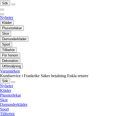
Sök
Nyheter
Kläder
Plusstorlekar
Skor
Damunderkläder
Sport
Tillbehör
För honom
Dekoration
Utförsäljning
Varumärken
Kundservice i Frankrike
Säker betalning
Enkla returer
Sök
Nyheter
Kläder
Plusstorlekar
Skor
Damunderkläder
Sport
Tillbehör